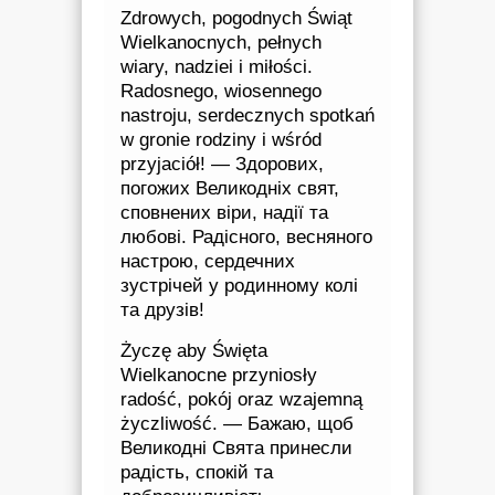
Zdrowych, pogodnych Świąt
Wielkanocnych, pełnych
wiary, nadziei i miłości.
Radosnego, wiosennego
nastroju, serdecznych spotkań
w gronie rodziny i wśród
przyjaciół! — Здорових,
погожих Великодніх свят,
сповнених віри, надії та
любові. Радісного, весняного
настрою, сердечних
зустрічей у родинному колі
та друзів!
Życzę aby Święta
Wielkanocne przyniosły
radość, pokój oraz wzajemną
życzliwość. — Бажаю, щоб
Великодні Свята принесли
радість, спокій та