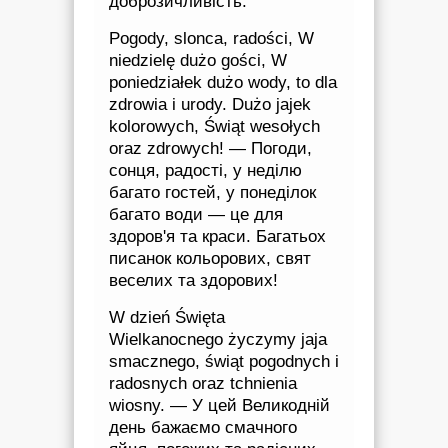
доброзичливість.
Pogody, slonca, radości, W
niedzielę dużo gości, W
poniedziałek dużo wody, to dla
zdrowia i urody. Dużo jajek
kolorowych, Świąt wesołych
oraz zdrowych! — Погоди,
сонця, радості, у неділю
багато гостей, у понеділок
багато води — це для
здоров'я та краси. Багатьох
писанок кольорових, свят
веселих та здорових!
W dzień Święta
Wielkanocnego życzymy jaja
smacznego, świąt pogodnych i
radosnych oraz tchnienia
wiosny. — У цей Великодній
день бажаємо смачного