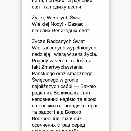
яйця, погожих та радісних
свят та подиху весни.
Życzę Wesołych Świąt
Wielkiej Nocy! - Бажаю
веселих Великодніх свят!
Życzę Radosnych Świąt
Wielkanocnych wypełnionych
nadzieją i wiarą w sens życia.
Pogody w sercu i radości z
fakt Zmartwychwstania
Panskiego oraz smacznego
Święconego w gronie
najbliższych osób! — Бажаю
радісних Великодніх свят,
наповнених надією та вірою
в сенс життя, погоди в серці
та радості від Божого
Воскресіння, смачних
освячених страв серед