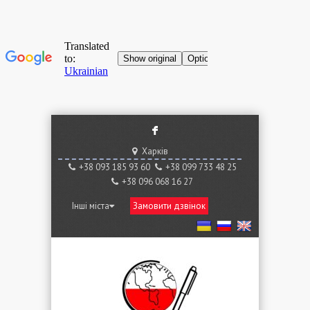
F
Харків
+38 ‎093 185 93 60
+38 ‎099 733 48 25
+38 096 068 16 27
Інші міста
Замовити дзвінок