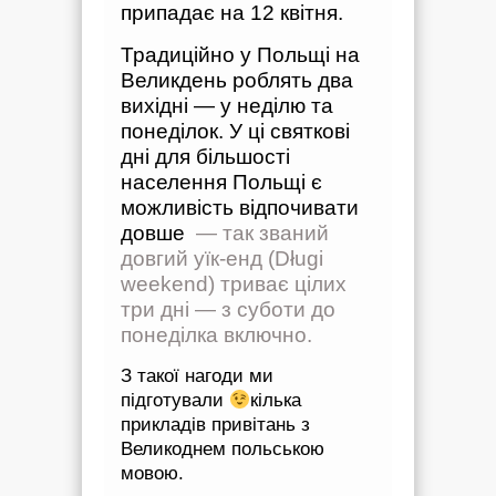
припадає на 12 квітня.
Традиційно у Польщі на
Великдень роблять два
вихідні — у неділю та
понеділок. У ці святкові
дні для більшості
населення Польщі є
можливість відпочивати
довше
— так званий
довгий уїк-енд (Długi
weekend) триває цілих
три дні — з суботи до
понеділка включно.
З такої нагоди ми
підготували
кілька
прикладів привітань з
Великоднем польською
мовою.