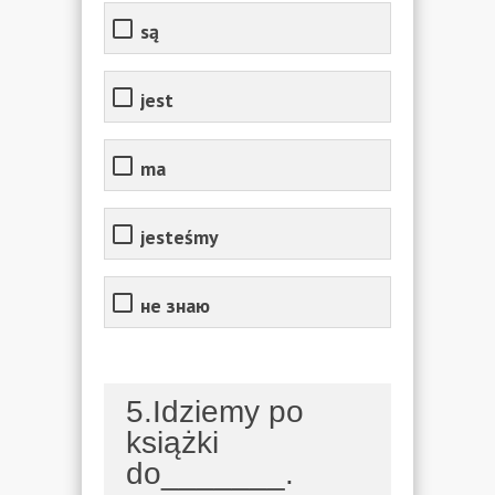
są
jest
ma
jesteśmy
не знаю
5.Idziemy po
książki
do_______.