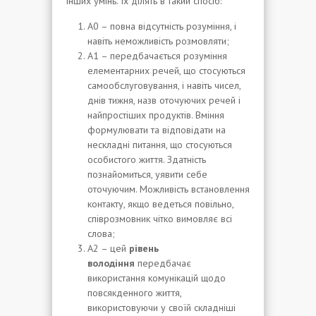
інших умінь. Їх ділять в такий спосіб:
А0 – повна відсутність розуміння, і
навіть неможливість розмовляти;
А1 – передбачається розуміння
елементарних речей, що стосуються
самообслуговування, і навіть чисел,
днів тижня, назв оточуючих речей і
найпростіших продуктів. Вміння
формулювати та відповідати на
нескладні питання, що стосуються
особистого життя. Здатність
познайомиться, уявити себе
оточуючим. Можливість встановлення
контакту, якщо ведеться повільно,
співрозмовник чітко вимовляє всі
слова;
А2 – цей
рівень
володіння
передбачає
використання комунікацій щодо
повсякденного життя,
використовуючи у своїй складніші