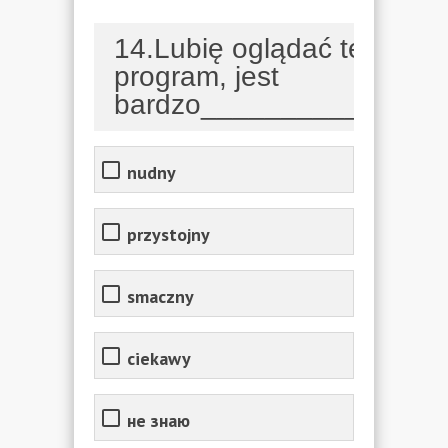
14.Lubię oglądać ten
program, jest
bardzo___________.
nudny
przystojny
smaczny
ciekawy
не знаю