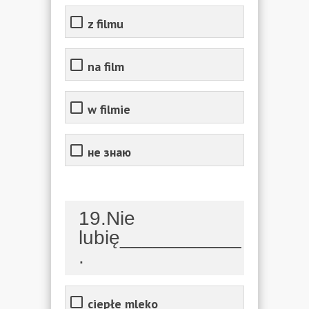
z filmu
na film
w filmie
не знаю
19.Nie
lubię___________
.
ciepłe mleko