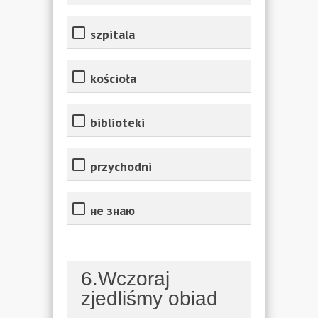
szpitala
kościoła
biblioteki
przychodni
не знаю
6.Wczoraj
zjedliśmy obiad