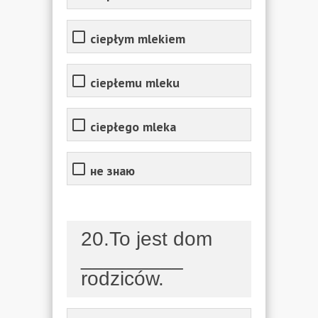
ciepłym mlekiem
ciepłemu mleku
ciepłego mleka
не знаю
20.To jest dom
_________
rodziców.