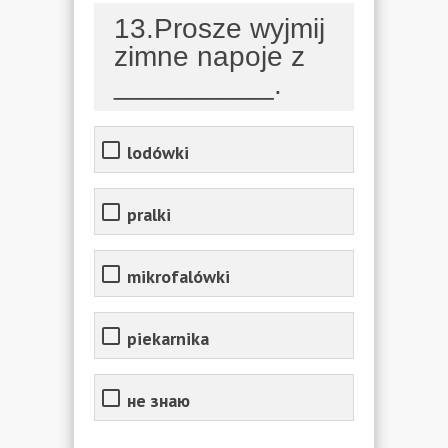
13.Prosze wyjmij
zimne napoje z
__________.
lodówki
pralki
mikrofalówki
piekarnika
не знаю