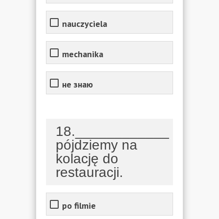
nauczyciela
mechanika
не знаю
18.____________
pójdziemy na
kolację do
restauracji.
po filmie