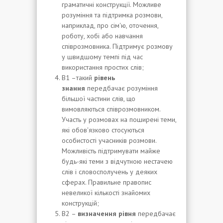
граматичні конструкції. Можливе
розуміння та підтримка розмови,
наприклад, про сім'ю, оточення,
роботу, хобі або навчання
співрозмовника. Підтримує розмову
у швидшому темпі під час
використання простих слів;
В1 –такий
рівень
знання
передбачає розуміння
більшої частини слів, що
вимовляються співрозмовником.
Участь у розмовах на поширені теми,
які обов'язково стосуються
особистості учасників розмови.
Можливість підтримувати майже
будь-які теми з відчутною нестачею
слів і словосполучень у деяких
сферах. Правильне правопис
невеликої кількості знайомих
конструкцій;
В2 –
визначення рівня
передбачає