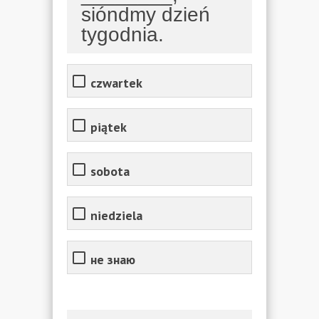
sióndmy dzień
tygodnia.
czwartek
piątek
sobota
niedziela
не знаю