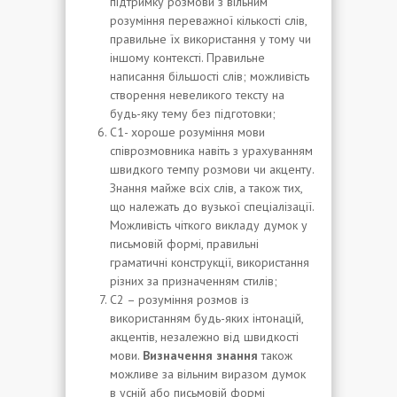
підтримку розмови з вільним
розуміння переважної кількості слів,
правильне їх використання у тому чи
іншому контексті. Правильне
написання більшості слів; можливість
створення невеликого тексту на
будь-яку тему без підготовки;
С1- хороше розуміння мови
співрозмовника навіть з урахуванням
швидкого темпу розмови чи акценту.
Знання майже всіх слів, а також тих,
що належать до вузької спеціалізації.
Можливість чіткого викладу думок у
письмовій формі, правильні
граматичні конструкції, використання
різних за призначенням стилів;
С2 – розуміння розмов із
використанням будь-яких інтонацій,
акцентів, незалежно від швидкості
мови.
Визначення знання
також
можливе за вільним виразом думок
в усній або письмовій формі