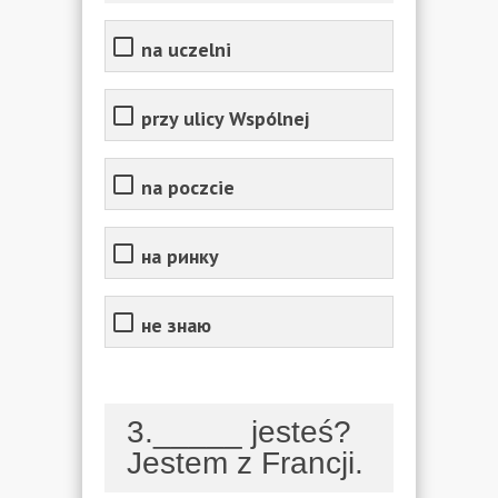
na uczelni
przy ulicy Wspólnej
na poczcie
на ринку
не знаю
3._____ jesteś?
Jestem z Francji.