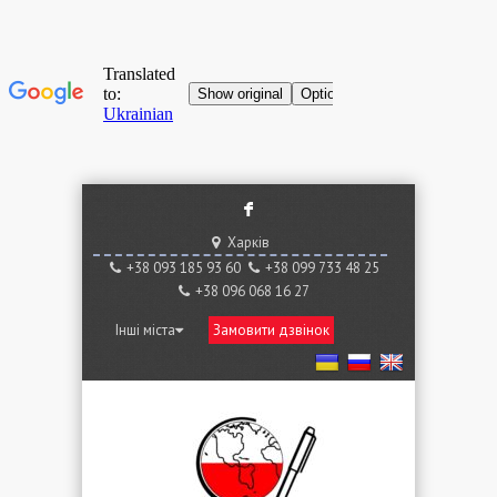
F
Харків
+38 ‎093 185 93 60
+38 ‎099 733 48 25
+38 096 068 16 27
Інші міста
Замовити дзвінок