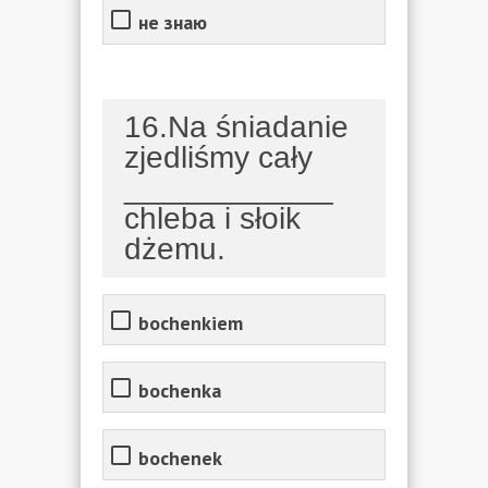
не знаю
16.Na śniadanie
zjedliśmy cały
____________
chleba i słoik
dżemu.
bochenkiem
bochenka
bochenek