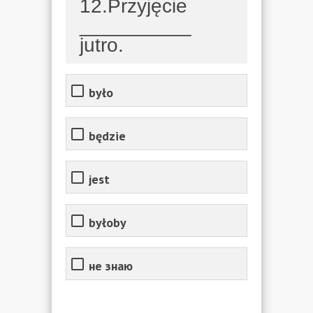
12.Przyjęcie
__________
jutro.
było
będzie
jest
byłoby
не знаю