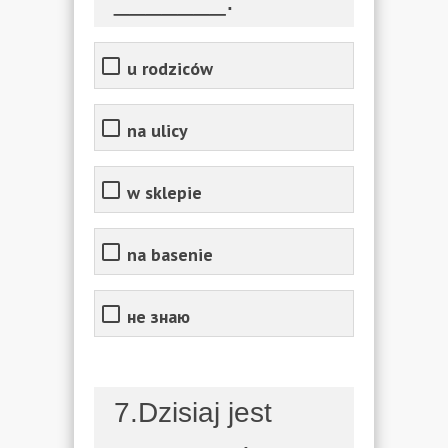
_______.
u rodziców
na ulicy
w sklepie
na basenie
не знаю
7.Dzisiaj jest
________,