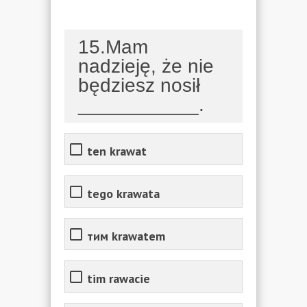
15.Mam
nadzieję, że nie
będziesz nosił
___________.
ten krawat
tego krawata
тим krawatem
tim rawacie