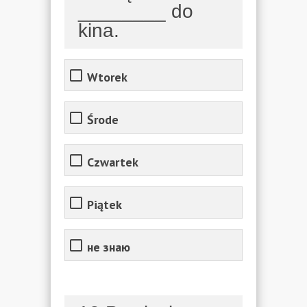
________ do
kina.
Wtorek
Środe
Czwartek
Piątek
не знаю