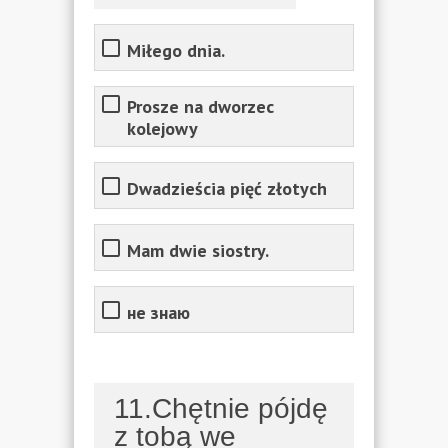
Miłego dnia.
Prosze na dworzec
kolejowy
Dwadzieścia pięć złotych
Mam dwie siostry.
не знаю
11.Chętnie pójdę
z tobą we