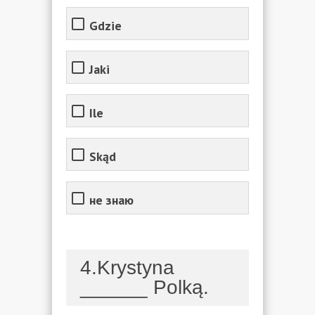
Gdzie
Jaki
Ile
Skąd
не знаю
4.Krystyna
______ Polką.