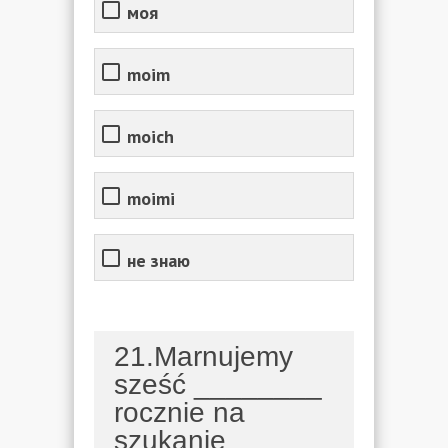
моя
moim
moich
moimi
не знаю
21.Marnujemy
sześć ________
rocznie na
szukanie