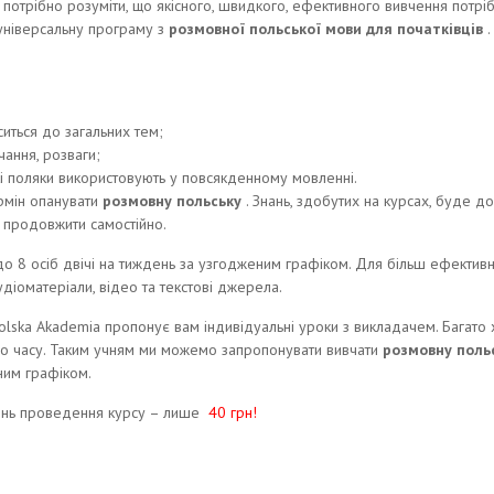
 потрібно розуміти, що якісного, швидкого, ефективного вивчення потр
універсальну програму з
розмовної польської мови для початківців
.
ситься до загальних тем;
чання, розваги;
які поляки використовують у повсякденному мовленні.
рмін опанувати
розмовну польську
. Знань, здобутих на курсах, буде д
 продовжити самостійно.
 до 8 осіб двічі на тиждень за узгодженим графіком. Для більш ефекти
діоматеріали, відео та текстові джерела.
Polska Akademia пропонує вам індивідуальні уроки з викладачем. Багато 
ого часу. Таким учням ми можемо запропонувати вивчати
розмовну поль
ним графіком.
день проведення курсу – лише
40 грн!