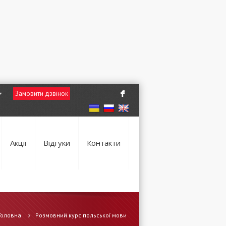
Замовити дзвінок
F
Акції
Відгуки
Контакти
Головна
Розмовний курс польської мови