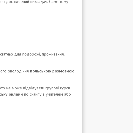
ібен досвідчений викладач. Саме тому
остатньо для подорожі, проживання,
вного оволодіння
польською розмовною
хто не може відвідувати групові курси
ську онлайн
по скайпу з учителем або