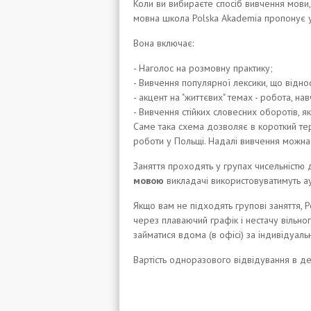
Коли ви вибираєте спосіб вивчення мови,
мовна школа Polska Akademia пропонує 
Вона включає:
- Наголос на розмовну практику;
- Вивчення популярної лексики, що відно
- акцент на "життєвих" темах - робота, нав
- Вивчення стійких словесних оборотів, 
Саме така схема дозволяє в короткий те
роботи у Польщі. Надалі вивчення можна
Заняття проходять у групах чисельністю
мовою
викладачі використовуватимуть ау
Якщо вам не підходять групові заняття, 
через плаваючий графік і нестачу вільн
займатися вдома (в офісі) за індивідуаль
Вартість одноразового відвідування в 