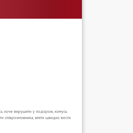
ось хоче вирушити у подорож, комусь
іти співрозмовника, вміти швидко вести