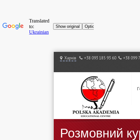
Харків
+38 ‎093 185 93 60
+38 ‎099 
Г
Розмовний ку