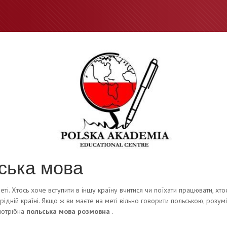
ська мова
ті. Хтось хоче вступити в іншу країну вчитися чи поїхати працювати, хт
ідній країні. Якщо ж ви маєте на меті вільно говорити польською, розум
 потрібна
польська мова розмовна
.