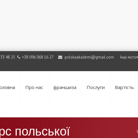
733 48 25
+38 096 068 16 27
polskaakademi@gmail.com
Інші міста
оловна
Про нас
франшиза
Послуги
Вартість
рс польської