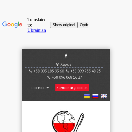
F
Харків
+38 ‎093 185 93 60
+38 ‎099 733 48 25
+38 096 068 16 27
Інші міста
Замовити дзвінок