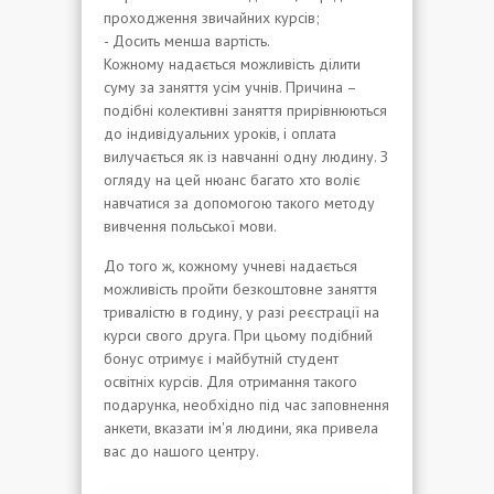
проходження звичайних курсів;
- Досить менша вартість.
Кожному надається можливість ділити
суму за заняття усім учнів. Причина –
подібні колективні заняття прирівнюються
до індивідуальних уроків, і оплата
вилучається як із навчанні одну людину. З
огляду на цей нюанс багато хто воліє
навчатися за допомогою такого методу
вивчення польської мови.
До того ж, кожному учневі надається
можливість пройти безкоштовне заняття
тривалістю в годину, у разі реєстрації на
курси свого друга. При цьому подібний
бонус отримує і майбутній студент
освітніх курсів. Для отримання такого
подарунка, необхідно під час заповнення
анкети, вказати ім'я людини, яка привела
вас до нашого центру.