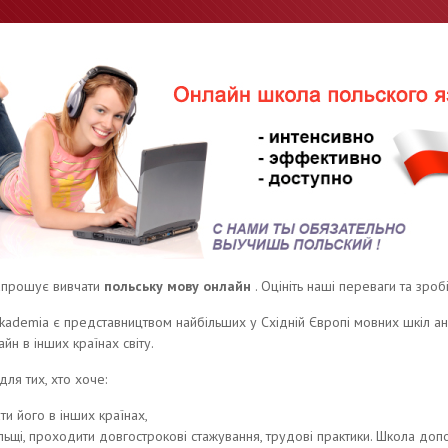
запрошує вивчати
польську мову онлайн
. Оцініть наші переваги та зробі
kademia є представництвом найбільших у Східній Європі мовних шкіл англі
айн в інших країнах світу.
для тих, хто хоче:
ти його в інших країнах,
ьщі, проходити довгострокові стажування, трудові практики. Школа доп