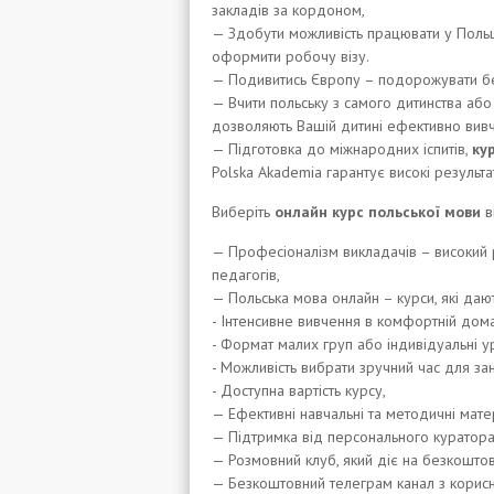
закладів за кордоном,
— Здобути можливість працювати у Польщ
оформити робочу візу.
— Подивитись Європу – подорожувати бе
— Вчити польську з самого дитинства або
дозволяють Вашій дитині ефективно вивчат
— Підготовка до міжнародних іспитів,
ку
Polska Akademia гарантує високі результ
Виберіть
онлайн курс польської мови
в
— Професіоналізм викладачів – високий 
педагогів,
— Польська мова онлайн – курси, які да
- Інтенсивне вивчення в комфортній дома
- Формат малих груп або індивідуальні у
- Можливість вибрати зручний час для зан
- Доступна вартість курсу,
— Ефективні навчальні та методичні мате
— Підтримка від персонального куратора,
— Розмовний клуб, який діє на безкоштов
— Безкоштовний телеграм канал з корис