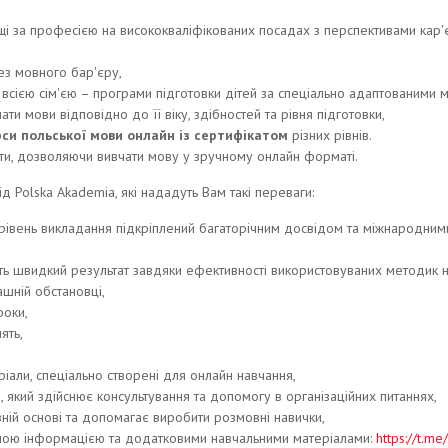
і за професією на висококваліфікованих посадах з перспективами кар
з мовного бар'єру,
 всією сім'єю – програми підготовки дітей за спеціально адаптованими м
и мови відповідно до її віку, здібностей та рівня підготовки,
рси польської мови онлайн із сертифікатом
різних рівнів.
ати, дозволяючи вивчати мову у зручному онлайн форматі.
ід Polska Akademia, які нададуть Вам такі переваги:
рівень викладання підкріплений багаторічним досвідом та міжнародним
ють швидкий результат завдяки ефективності використовуваних методик 
шній обстановці,
роки,
ять,
ріали, спеціально створені для онлайн навчання,
 який здійснює консультування та допомогу в організаційних питаннях,
ній основі та допомагає виробити розмовні навички,
ною інформацією та додатковими навчальними матеріалами:
https://t.