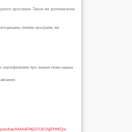
'єрного зростання. Також ми допомагаємо
етодиками, сімейні програми, які
и сертифікатами про знання мови наших
навчання,
me/joinchat/AAAAAFMjGf2U65AjBYWKQw