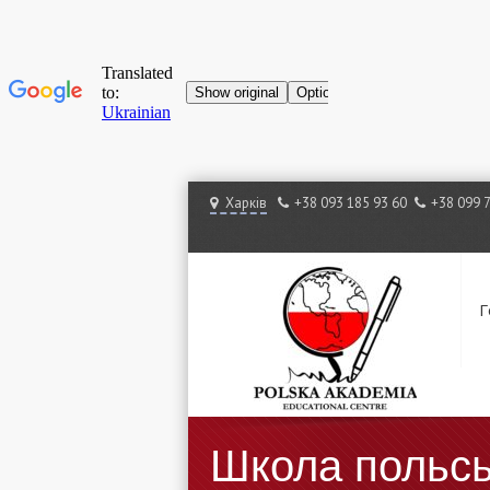
Харків
+38 ‎093 185 93 60
+38 ‎099 
Г
Школа польсь