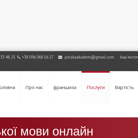
733 48 25
+38 096 068 16 27
polskaakademi@gmail.com
Інші міста
оловна
Про нас
франшиза
Послуги
Вартість
кої мови онлайн