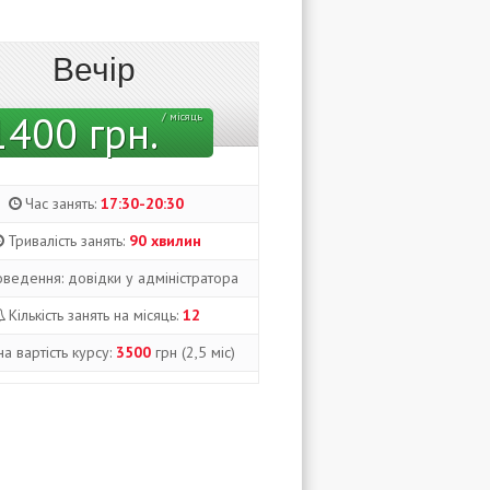
Вечір
1400 грн.
/ місяць
Час занять:
17:30-20:30
Тривалість занять:
90 хвилин
оведення: довідки у адміністратора
Кількість занять на місяць:
12
на вартість курсу:
3500
грн (2,5 міс)