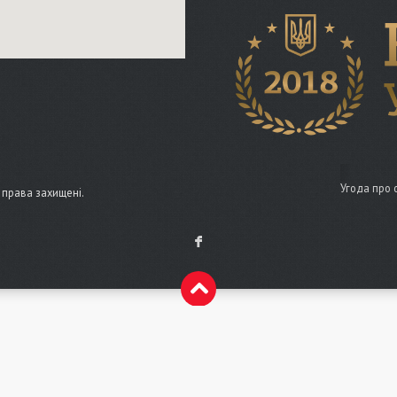
Угода про 
і права захищені.
F