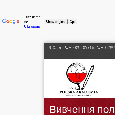
Харків
+38 ‎093 185 93 60
+38 ‎099 
Г
Вивчення пол