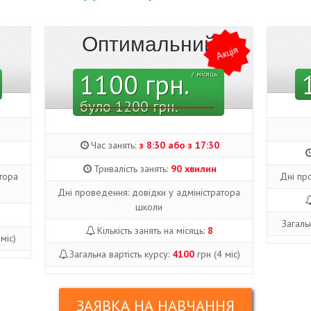
Оптимальний
Акція
1100 грн.
/ місяць
було 1200 грн.
Час занять:
з 8:30 або з 17:30
Тривалість занять:
90 хвилин
тора
Дні пр
Дні проведення: довідки у адміністратора
школи
Загаль
Кількість занять на місяць:
8
міс)
Загальна вартість курсу:
4100
грн (4 міс)
ЗАЯВКА НА НАВЧАННЯ