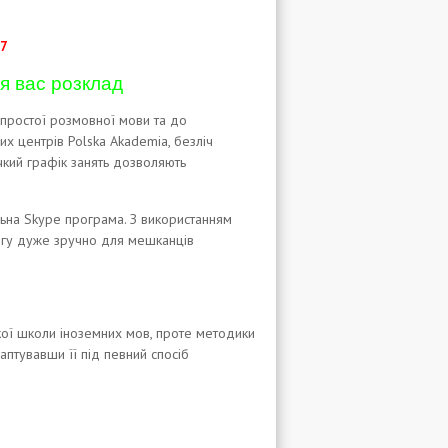
47
ля вас розклад
 простої розмовної мови та до
х центрів Polska Akademia, безліч
чкий графік занять дозволяють
на Skype програма. З використанням
ргу дуже зручно для мешканців
кої школи іноземних мов, проте методики
аптувавши її під певний спосіб