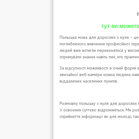
П
тут ви можете
Польська мова для дорослих з нуля
– це 
поглибленого вивчення професійної термі
людей вже встигли переконатися у високі
отримувати знання навіть тим, хто практи
За відсутності можливості в очній формі
звичайної веб-камери кожна людина наві
віддалених населених пунктів.
Розмовну польську з нуля для дорослих
м
її освоєння суттєво відрізняються. Ми ро
сприйняття інформації як для молоді, так