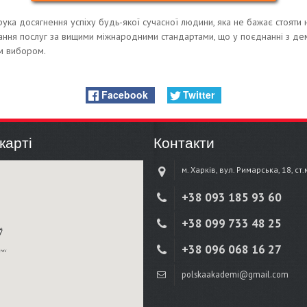
ука досягнення успіху будь-якої сучасної людини, яка не бажає стояти н
дання послуг за вищими міжнародними стандартами, що у поєднанні з д
м вибором.
Facebook
Twitter
карті
Контакти
м. Харків, вул. Римарська, 18, ст
+38 ‎093 185 93 60
+38 ‎099 733 48 25
+38 096 068 16 27
polskaakademi@gmail.com