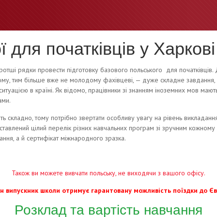
ї для початківців у Харкові
коротші рядки провести підготовку базового польського
для початківців.
ому, тим більше вже не молодому фахівцеві, — дуже складне завдання,
туацією в країні. Як відомо, працівники зі знанням іноземних мов мають
ами.
ь складно, тому потрібно звертати особливу увагу на рівень викладання
ставлений цілий перелік різних навчальних програм зі зручним кожному к
ання, а й сертифікат міжнародного зразка.
Також ви можете вивчати польську, не виходячи з вашого офісу.
н випускник школи отримує гарантовану можливість поїздки
до Єв
Розклад та вартість навчання