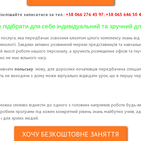
оспішайте записатися за тел.:
+38 066 276 43 97; +38 063 646 50 
 підібрати для себе індивідуальний та зручний д
послуга, яка передбачає освоєння клієнтом цілого комплексу знань від
нології. Завдяки активно розвиненій мережі представництв та навчальни
й якості роботи нашого персоналу, а зручність розміщення офісів та гну
чно не має вільного часу.
 вивчати
польську
мову, для дорослих-початківців
передбачена спеціаль
ть не виходячи з дому може віртуально відвідати урок, що в першу че
ожна сміливо віднести до одного з головних напрямків роботи будь-я
зробили програми під кожен конкретний рівень знань майбутніх учнів, ад
 і для зрілих людей.
ХОЧУ БЕЗКОШТОВНЕ ЗАНЯТТЯ