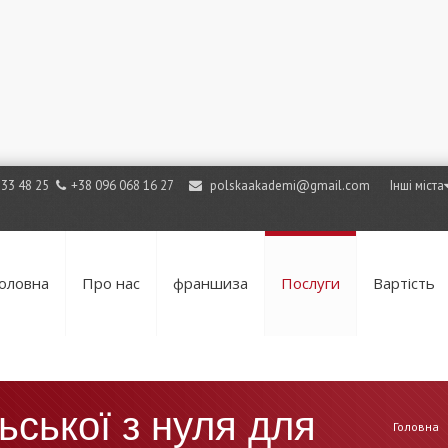
733 48 25
+38 096 068 16 27
polskaakademi@gmail.com
Інші міста
оловна
Про нас
франшиза
Послуги
Вартість
ьської з нуля для
Головна