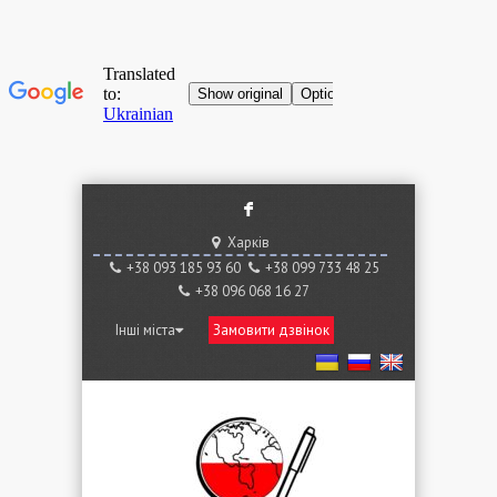
F
Харків
+38 ‎093 185 93 60
+38 ‎099 733 48 25
+38 096 068 16 27
Інші міста
Замовити дзвінок