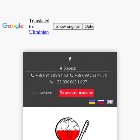
F
Харків
+38 ‎093 185 93 60
+38 ‎099 733 48 25
+38 096 068 16 27
Інші міста
Замовити дзвінок