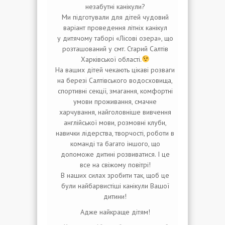
незабутні канікули?
Ми підготували для дітей чудовий
варіант проведення літніх канікул
у дитячому таборі «Лісові озера», що
розташований у смт. Старий Салтів
Харківської області.
На ваших дітей чекають цікаві розваги
на березі Салтівського водосховища,
спортивні секції, змагання, комфортні
умови проживання, смачне
харчування, найголовніше вивчення
англійської мови, розмовні клуби,
навички лідерства, творчості, роботи в
команді та багато іншого, що
допоможе дитині розвиватися. І це
все на свіжому повітрі!
В наших силах зробити так, щоб це
були найбарвистіші канікули Вашої
дитини!
Адже найкраще дітям!