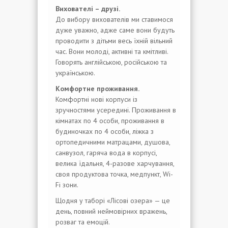
Вихователі – друзі.
До вибору вихователів ми ставимося
дуже уважно, адже саме вони будуть
проводити з дітьми весь їхній вільний
час. Вони молоді, активні та кмітливі.
Говорять англійською, російською та
українською.
Комфортне проживання.
Комфортні нові корпуси із
зручностями усередині. Проживання в
кімнатах по 4 особи, проживання в
будиночках по 4 особи, ліжка з
ортопедичними матрацами, душова,
санвузол, гаряча вода в корпусі,
велика їдальня, 4-разове харчування,
своя продуктова точка, медпункт, Wi-
Fi зони.
Щодня у таборі «Лісові озера» — це
день, повний неймовірних вражень,
розваг та емоцій.