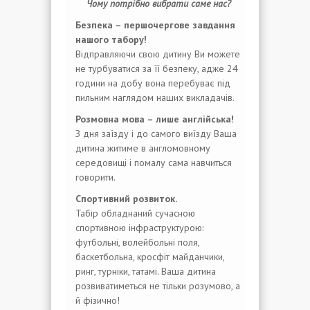
Чому потрібно вибрати саме нас?
Безпека – першочергове завдання
нашого табору!
Відправляючи свою дитину Ви можете
не турбуватися за її безпеку, адже 24
години на добу вона перебуває під
пильним наглядом наших викладачів.
Розмовна мова – лише англійська!
З дня заїзду і до самого виїзду Ваша
дитина житиме в англомовному
середовищі і помалу сама навчиться
говорити.
Спортивний розвиток.
Табір обладнаний сучасною
спортивною інфраструктурою:
футбольні, волейбольні поля,
баскетбольна, кросфіт майданчики,
ринг, турніки, татамі. Ваша дитина
розвиватиметься не тільки розумово, а
й фізично!