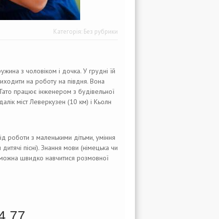
Категорія:
Без рубрики
ужина з чоловіком і дочка. У грудні їй
виходити на роботу на півдня. Вона
 Тато працює інженером з будівельної
далік міст Леверкузен (10 км) і Кьолн
від роботи з маленькими дітьми, уміння
дитячі пісні). Знання мови (німецька чи
де можна швидко навчитися розмовної
4 77