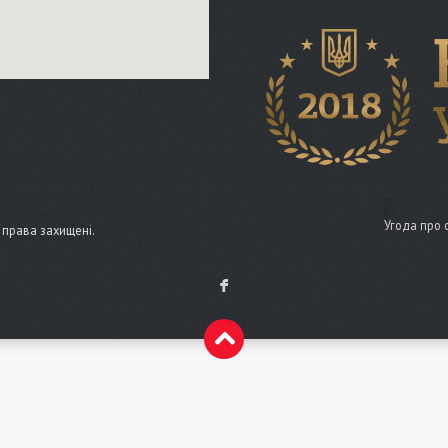
Угода про 
і права захищені.
F