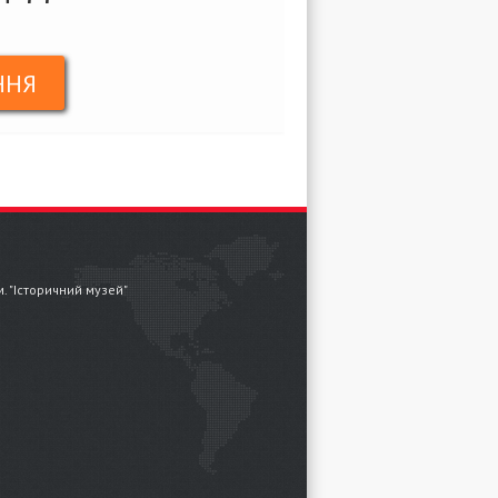
ННЯ
.м. "Історичний музей"