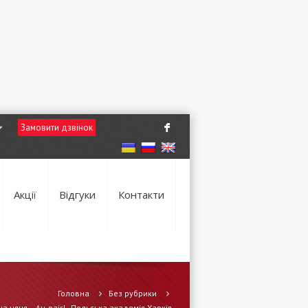
Замовити дзвінок
F
Акції
Відгуки
Контакти
Головна
Без рубрики
а няня – Au-pair! - Польська академія Харків