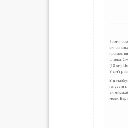
Терміново 
виповнитьс
працює ви
фізики. Сі
(30 км). Ц
У сім'ї ро
Від майбут
готувати і
англійська
мови. Варт