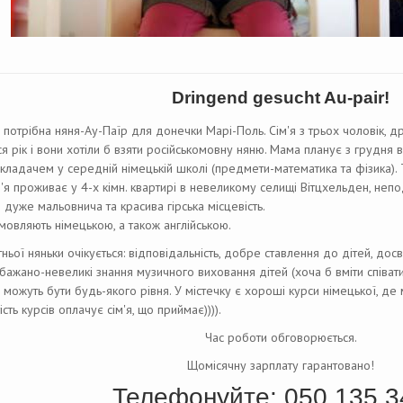
Dringend gesucht Au-pair!
потрібна няня-Ау-Паїр для донечки Марі-Поль. Сім'я з трьох чоловік, др
я рік і вони хотіли б взяти російськомовну няню. Мама планує з грудня 
кладачем у середній німецькій школі (предмети-математика та фізика).
м'я проживає у 4-х кімн. квартирі в невеликому селищі Вітцхельден, непо
е дуже мальовнича та красива гірська місцевість.
змовляють німецькою, а також англійською.
ньої няньки очікується: відповідальність, добре ставлення до дітей, дос
, бажано-невеликі знання музичного виховання дітей (хоча б вміти співати 
) можуть бути будь-якого рівня. У містечку є хороші курси німецької, 
ість курсів оплачує сім'я, що приймає)))).
Час роботи обговорюється.
Щомісячну зарплату гарантовано!
Телефонуйте: 050 135 3