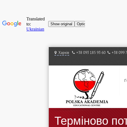
Харків
+38 ‎093 185 93 60
+38 ‎099 
Г
Терміново пот