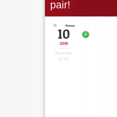
pair!
Липень
10
2018
Коментарі:
Off