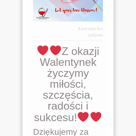
Категорія:
Без
рубрики
Z okazji
Walentynek
życzymy
miłości,
szczęścia,
radości i
sukcesu!
Dziękujemy za