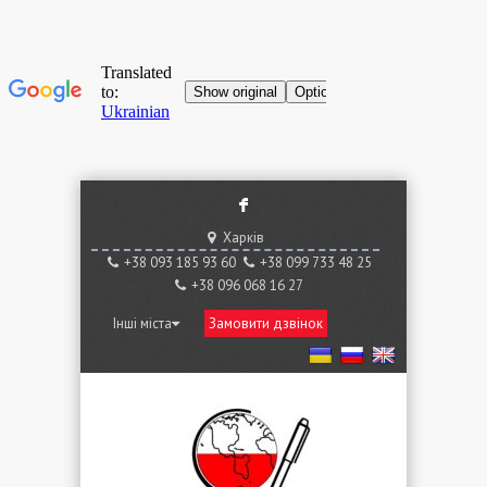
F
Харків
+38 ‎093 185 93 60
+38 ‎099 733 48 25
+38 096 068 16 27
Інші міста
Замовити дзвінок