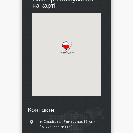
на карті
Контакти
м. Харків, вул. Римарська, 18, ст.м.
"Історичний музей"