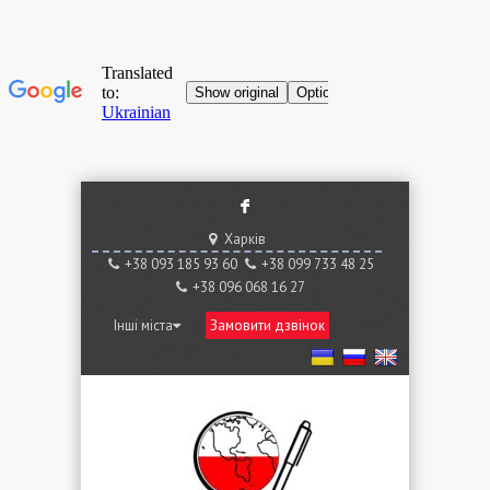
F
Харків
+38 ‎093 185 93 60
+38 ‎099 733 48 25
+38 096 068 16 27
Інші міста
Замовити дзвінок