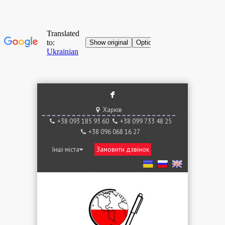
F
Харків
+38 ‎093 185 93 60
+38 ‎099 733 48 25
+38 096 068 16 27
Інші міста
Замовити дзвінок