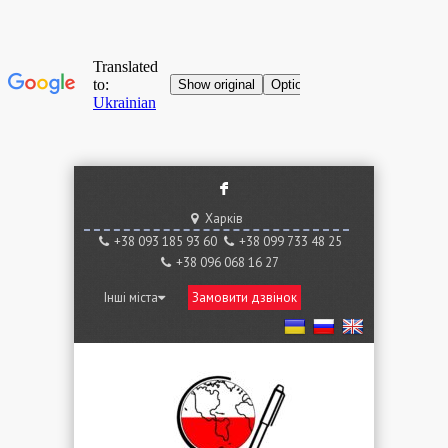
F
Харків
+38 ‎093 185 93 60
+38 ‎099 733 48 25
+38 096 068 16 27
Інші міста
Замовити дзвінок