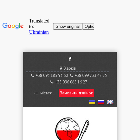
F
Харків
+38 ‎093 185 93 60
+38 ‎099 733 48 25
+38 096 068 16 27
Інші міста
Замовити дзвінок