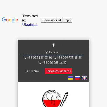
F
Харків
+38 ‎093 185 93 60
+38 ‎099 733 48 25
+38 096 068 16 27
Інші міста
Замовити дзвінок