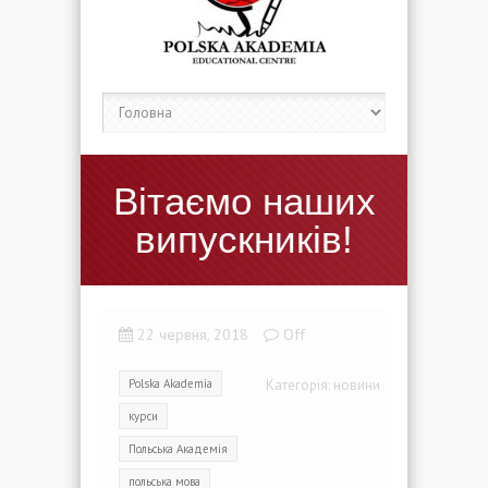
Вітаємо наших
випускників!
22 червня, 2018
Off
Polska Akademia
Категорія:
новини
курси
Польська Академія
польська мова