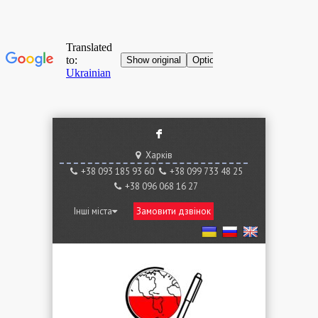
F
Харків
+38 ‎093 185 93 60
+38 ‎099 733 48 25
+38 096 068 16 27
Інші міста
Замовити дзвінок