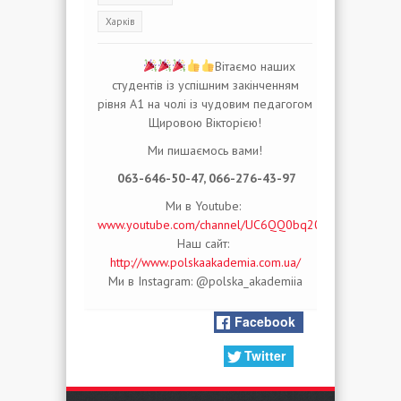
Харків
Вітаємо наших
студентів із успішним закінченням
рівня А1 на чолі із чудовим педагогом
Щировою Вікторією!
Ми пишаємось вами!
063-646-50-47, 066-276-43-97
Ми в Youtube:
www.youtube.com/channel/UC6QQ0bq20uSynGgeyvPl
Наш сайт:
http://www.polskaakademia.com.ua/
Ми в Instagram: @polska_akademiia
Facebook
Twitter