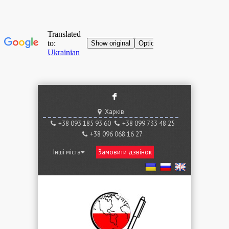
F
Харків
+38 ‎093 185 93 60
+38 ‎099 733 48 25
+38 096 068 16 27
Інші міста
Замовити дзвінок