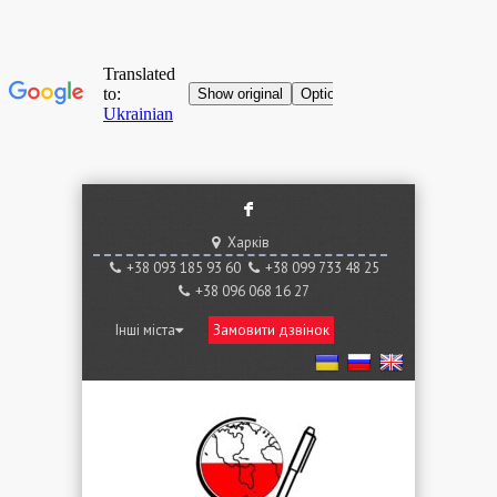
F
Харків
+38 ‎093 185 93 60
+38 ‎099 733 48 25
+38 096 068 16 27
Інші міста
Замовити дзвінок